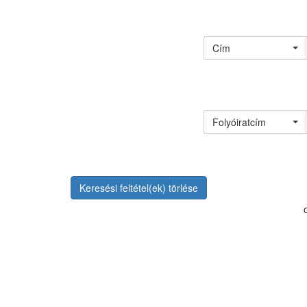
Cím
Folyóiratcím
Keresési feltétel(ek) törlése