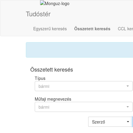
Tudóstér
Egyszerű keresés
Összetett keresés
CCL ke
Összetett keresés
Típus
bármi
Műfaji megnevezés
bármi
Szerző