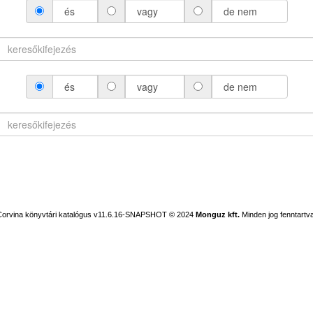
és
vagy
de nem
és
vagy
de nem
Corvina könyvtári katalógus v11.6.16-SNAPSHOT
© 2024
Monguz kft.
Minden jog fenntartva