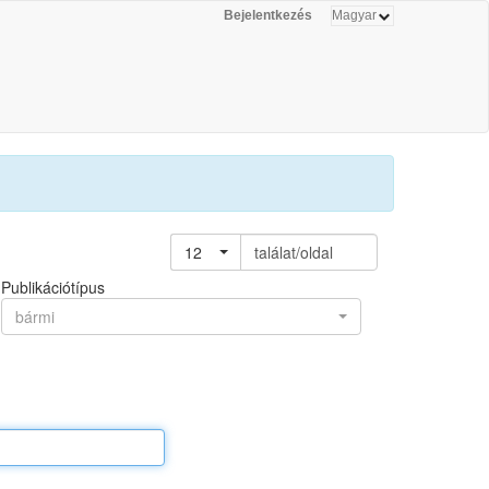
Bejelentkezés
12
találat/oldal
Publikációtípus
bármi