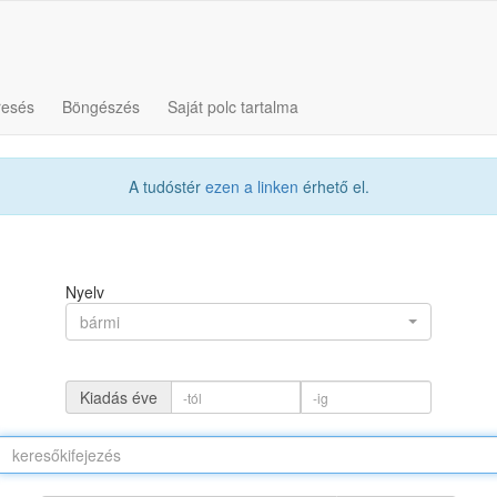
resés
Böngészés
Saját polc tartalma
A tudóstér
ezen a linken
érhető el.
Nyelv
bármi
Kiadás éve