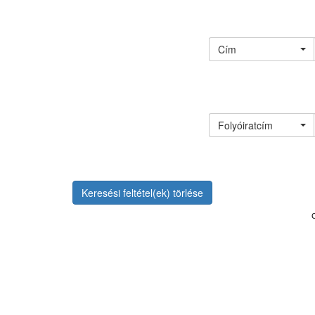
Cím
Folyóiratcím
Keresési feltétel(ek) törlése