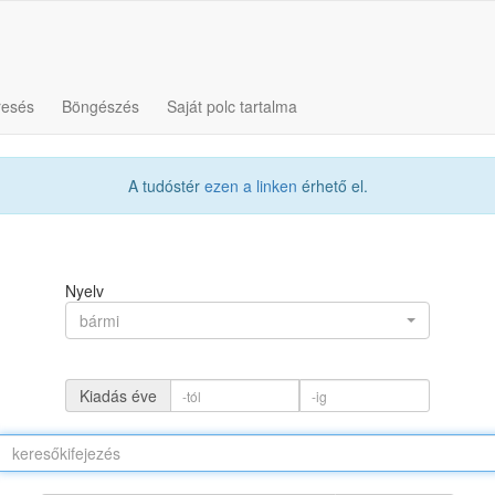
resés
Böngészés
Saját polc tartalma
A tudóstér
ezen a linken
érhető el.
Nyelv
bármi
Kiadás éve