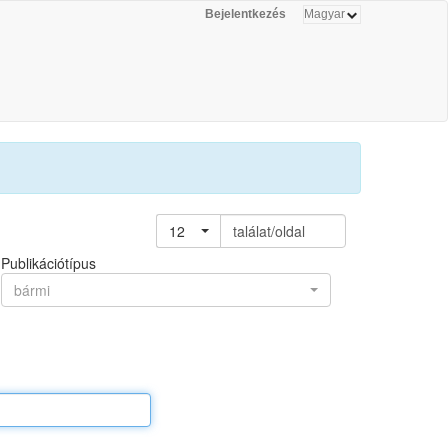
Bejelentkezés
12
találat/oldal
Publikációtípus
bármi