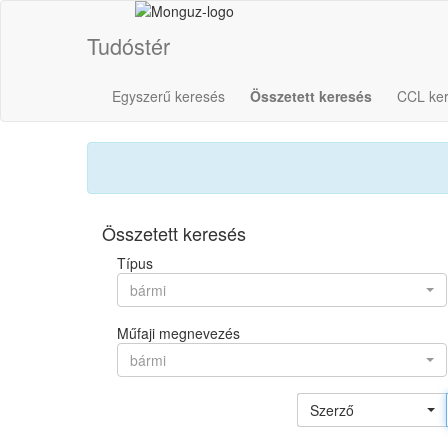
Tudóstér
Egyszerű keresés
Összetett keresés
CCL ke
Összetett keresés
Típus
bármi
Műfaji megnevezés
bármi
Szerző