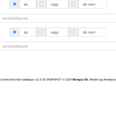
és
vagy
de nem
és
vagy
de nem
Corvina könyvtári katalógus v11.6.16-SNAPSHOT
© 2024
Monguz kft.
Minden jog fenntartva