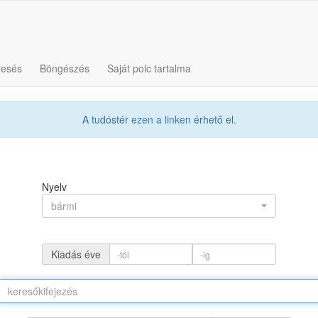
resés
Böngészés
Saját polc tartalma
A tudóstér
ezen a linken
érhető el.
Nyelv
bármi
Kiadás éve