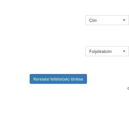
Cím
Folyóiratcím
Keresési feltétel(ek) törlése