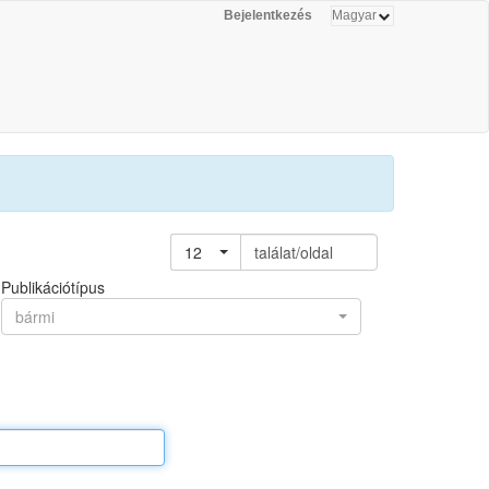
Bejelentkezés
12
találat/oldal
Publikációtípus
bármi