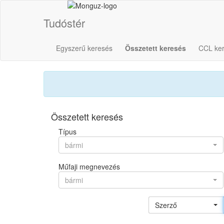
Tudóstér
Egyszerű keresés
Összetett keresés
CCL ke
Összetett keresés
Típus
bármi
Műfaji megnevezés
bármi
Szerző