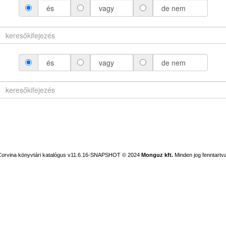
és
vagy
de nem
és
vagy
de nem
Corvina könyvtári katalógus v11.6.16-SNAPSHOT
© 2024
Monguz kft.
Minden jog fenntartva