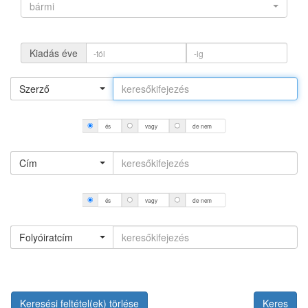
bármi
Kiadás éve
Szerző
és
vagy
de nem
Cím
és
vagy
de nem
Folyóiratcím
Keresési feltétel(ek) törlése