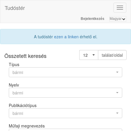
Tudóstér
Toggl
naviga
Bejelentkezés
A tudóstér
ezen a linken
érhető el.
Összetett keresés
12
találat/oldal
Típus
bármi
Nyelv
bármi
Publikációtípus
bármi
Műfaji megnevezés