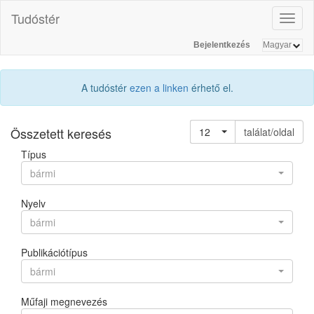
Tudóstér
Toggl
naviga
Bejelentkezés
A tudóstér
ezen a linken
érhető el.
Összetett keresés
12
találat/oldal
Típus
bármi
Nyelv
bármi
Publikációtípus
bármi
Műfaji megnevezés