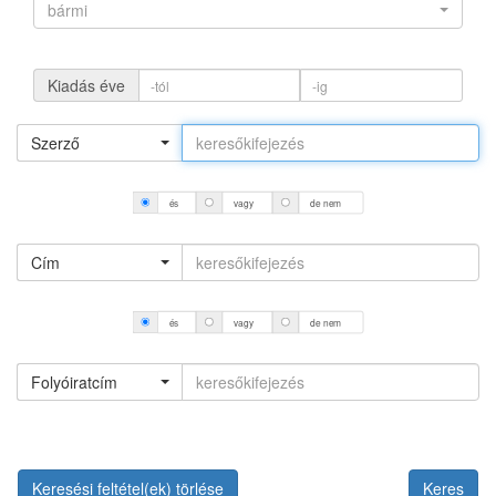
bármi
Kiadás éve
Szerző
és
vagy
de nem
Cím
és
vagy
de nem
Folyóiratcím
Keresési feltétel(ek) törlése