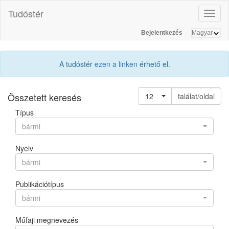
Tudóstér
Toggl
naviga
Bejelentkezés
A tudóstér
ezen a linken
érhető el.
Összetett keresés
12
találat/oldal
Típus
bármi
Nyelv
bármi
Publikációtípus
bármi
Műfaji megnevezés