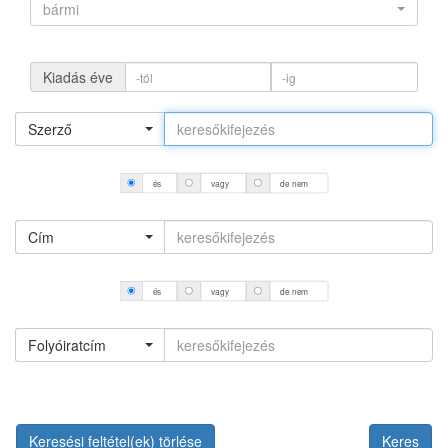
bármi
Kiadás éve
Szerző
és
vagy
de nem
Cím
és
vagy
de nem
Folyóiratcím
Keresési feltétel(ek) törlése