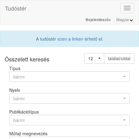
Tudóstér
Toggl
naviga
Bejelentkezés
A tudóstér
ezen a linken
érhető el.
Összetett keresés
12
találat/oldal
Típus
bármi
Nyelv
bármi
Publikációtípus
bármi
Műfaji megnevezés