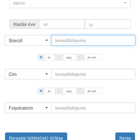
bármi
Kiadás éve
Szerző
és
vagy
de nem
Cím
és
vagy
de nem
Folyóiratcím
Keresési feltétel(ek) törlése