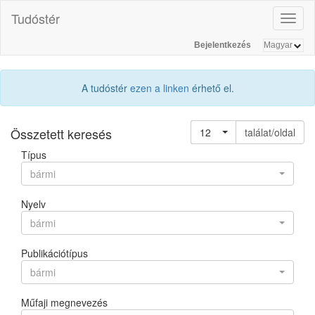
Tudóstér
Toggl
naviga
Bejelentkezés
A tudóstér
ezen a linken
érhető el.
Összetett keresés
12
találat/oldal
Típus
bármi
Nyelv
bármi
Publikációtípus
bármi
Műfaji megnevezés