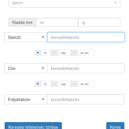
bármi
Kiadás éve
Szerző
és
vagy
de nem
Cím
és
vagy
de nem
Folyóiratcím
Keresési feltétel(ek) törlése