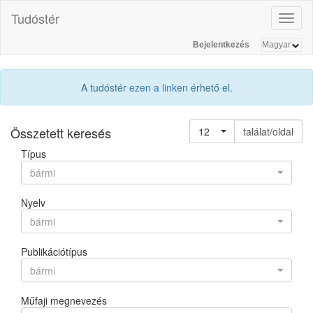
Tudóstér
Toggl
naviga
Bejelentkezés
A tudóstér
ezen a linken
érhető el.
Összetett keresés
12
találat/oldal
Típus
bármi
Nyelv
bármi
Publikációtípus
bármi
Műfaji megnevezés