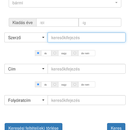
bármi
Kiadás éve
Szerző
és
vagy
de nem
Cím
és
vagy
de nem
Folyóiratcím
Keresési feltétel(ek) törlése