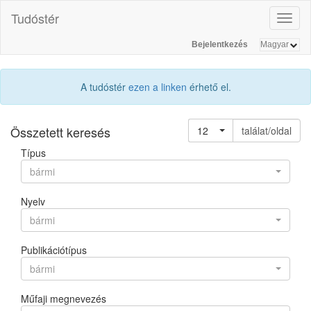
Tudóstér
Toggl
naviga
Bejelentkezés
A tudóstér
ezen a linken
érhető el.
Összetett keresés
12
találat/oldal
Típus
bármi
Nyelv
bármi
Publikációtípus
bármi
Műfaji megnevezés