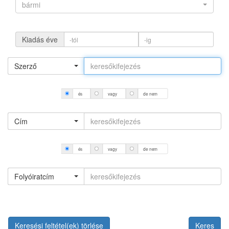
bármi
Kiadás éve
Szerző
és
vagy
de nem
Cím
és
vagy
de nem
Folyóiratcím
Keresési feltétel(ek) törlése