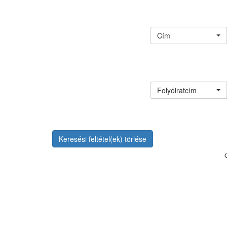
Cím
Folyóiratcím
Keresési feltétel(ek) törlése