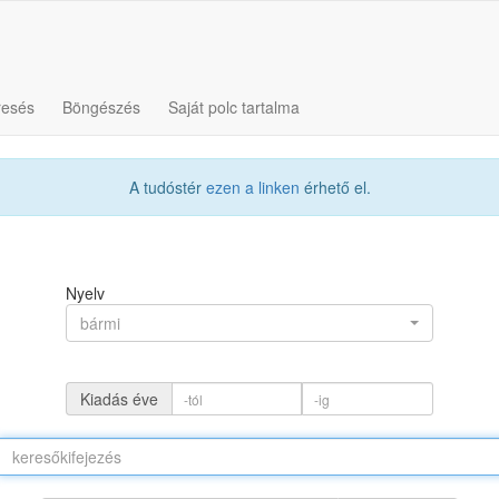
resés
Böngészés
Saját polc tartalma
A tudóstér
ezen a linken
érhető el.
Nyelv
bármi
Kiadás éve