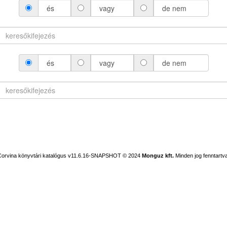
és
vagy
de nem
és
vagy
de nem
Corvina könyvtári katalógus v11.6.16-SNAPSHOT
© 2024
Monguz kft.
Minden jog fenntartva