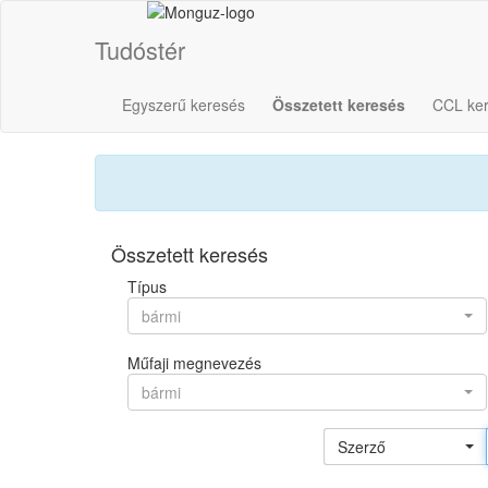
Tudóstér
Egyszerű keresés
Összetett keresés
CCL ke
Összetett keresés
Típus
bármi
Műfaji megnevezés
bármi
Szerző