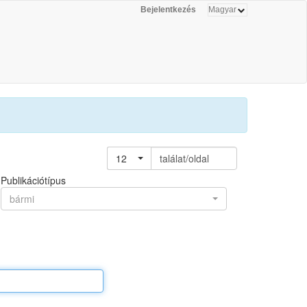
Bejelentkezés
12
találat/oldal
Publikációtípus
bármi