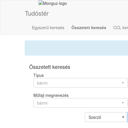
Tudóstér
Egyszerű keresés
Összetett keresés
CCL ke
Összetett keresés
Típus
bármi
Műfaji megnevezés
bármi
Szerző