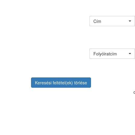
Cím
Folyóiratcím
Keresési feltétel(ek) törlése