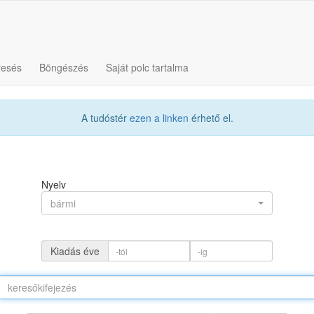
resés
Böngészés
Saját polc tartalma
A tudóstér
ezen a linken
érhető el.
Nyelv
bármi
Kiadás éve