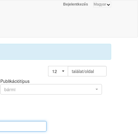
Bejelentkezés
12
találat/oldal
Publikációtípus
bármi