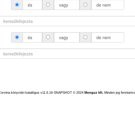
és
vagy
de nem
és
vagy
de nem
Corvina könyvtári katalógus v11.6.16-SNAPSHOT
© 2024
Monguz kft.
Minden jog fenntartva