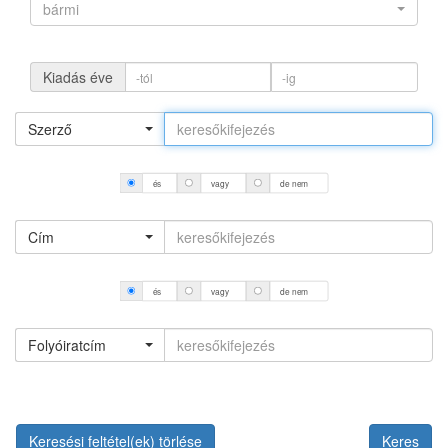
bármi
Kiadás éve
Szerző
és
vagy
de nem
Cím
és
vagy
de nem
Folyóiratcím
Keresési feltétel(ek) törlése