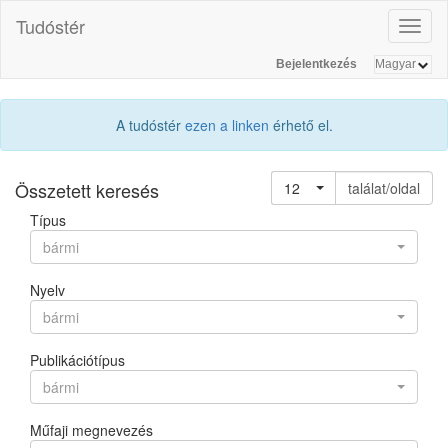
Tudóstér
Toggl
naviga
Bejelentkezés
A tudóstér
ezen a linken
érhető el.
Összetett keresés
12
találat/oldal
Típus
bármi
Nyelv
bármi
Publikációtípus
bármi
Műfaji megnevezés