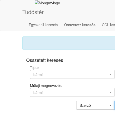
Tudóstér
Egyszerű keresés
Összetett keresés
CCL ke
Összetett keresés
Típus
bármi
Műfaji megnevezés
bármi
Szerző