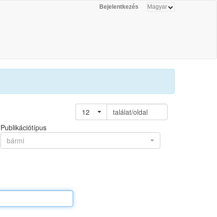
Bejelentkezés
12
találat/oldal
Publikációtípus
bármi