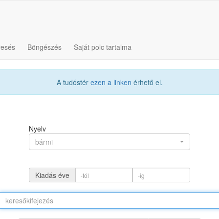
resés
Böngészés
Saját polc tartalma
A tudóstér
ezen a linken
érhető el.
Nyelv
bármi
Kiadás éve