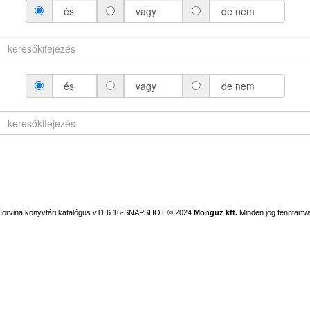
és
vagy
de nem
és
vagy
de nem
Corvina könyvtári katalógus v11.6.16-SNAPSHOT
© 2024
Monguz kft.
Minden jog fenntartva