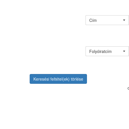
Cím
Folyóiratcím
Keresési feltétel(ek) törlése