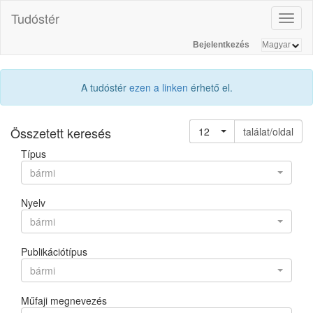
Tudóstér
Toggl
naviga
Bejelentkezés
A tudóstér
ezen a linken
érhető el.
Összetett keresés
12
találat/oldal
Típus
bármi
Nyelv
bármi
Publikációtípus
bármi
Műfaji megnevezés