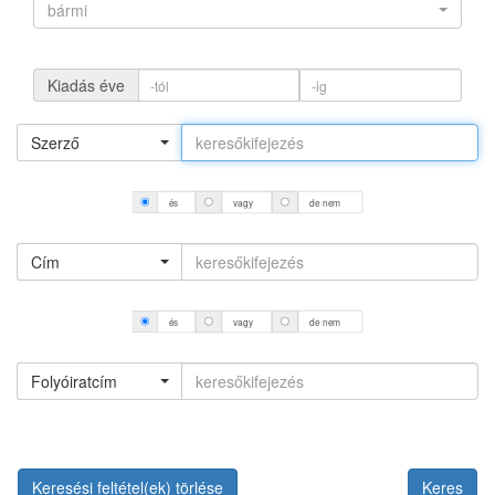
bármi
Kiadás éve
Szerző
és
vagy
de nem
Cím
és
vagy
de nem
Folyóiratcím
Keresési feltétel(ek) törlése