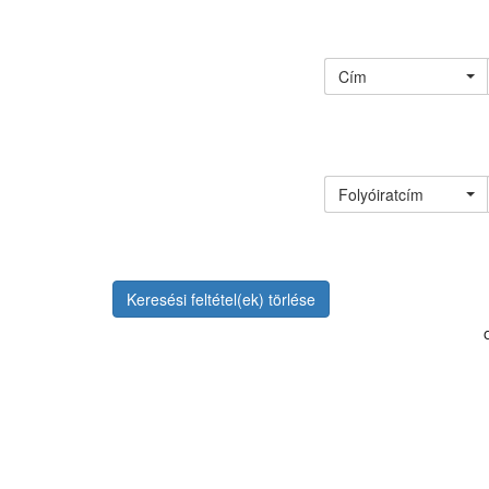
Cím
Folyóiratcím
Keresési feltétel(ek) törlése