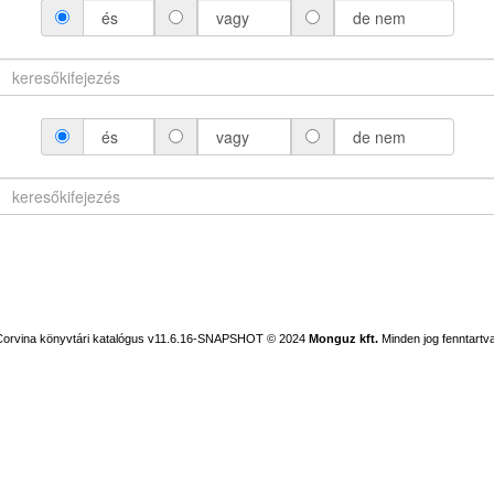
és
vagy
de nem
és
vagy
de nem
Corvina könyvtári katalógus v11.6.16-SNAPSHOT
© 2024
Monguz kft.
Minden jog fenntartva