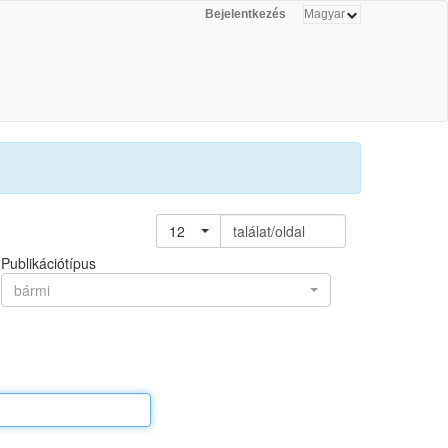
Bejelentkezés
12
találat/oldal
Publikációtípus
bármi