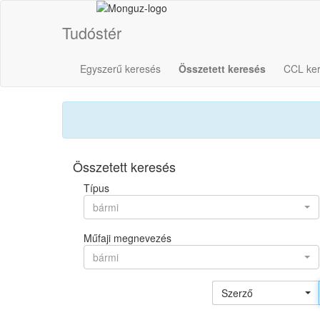
Tudóstér
Egyszerű keresés
Összetett keresés
CCL ke
Összetett keresés
Típus
bármi
Műfaji megnevezés
bármi
Szerző