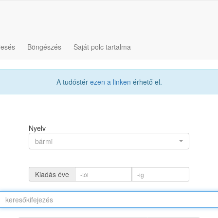
resés
Böngészés
Saját polc tartalma
A tudóstér
ezen a linken
érhető el.
Nyelv
bármi
Kiadás éve