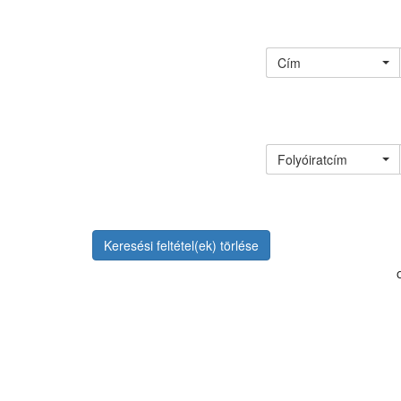
Cím
Folyóiratcím
Keresési feltétel(ek) törlése