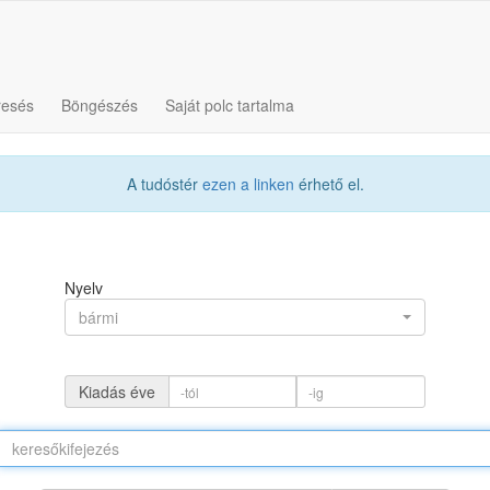
resés
Böngészés
Saját polc tartalma
A tudóstér
ezen a linken
érhető el.
Nyelv
bármi
Kiadás éve