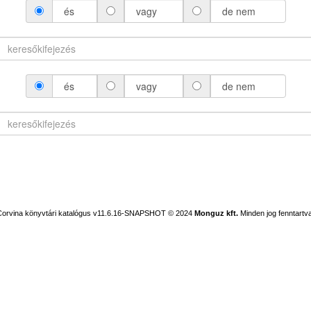
és
vagy
de nem
és
vagy
de nem
Corvina könyvtári katalógus v11.6.16-SNAPSHOT
© 2024
Monguz kft.
Minden jog fenntartva