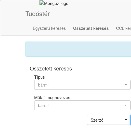
Tudóstér
Egyszerű keresés
Összetett keresés
CCL ke
Összetett keresés
Típus
bármi
Műfaji megnevezés
bármi
Szerző