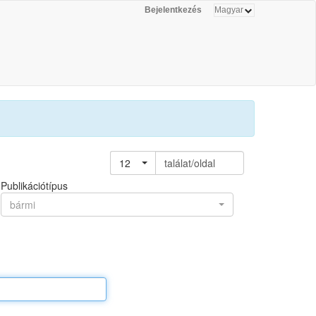
Bejelentkezés
12
találat/oldal
Publikációtípus
bármi