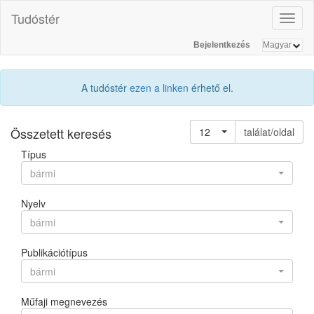
Tudóstér
Toggl
naviga
Bejelentkezés
A tudóstér
ezen a linken
érhető el.
Összetett keresés
12
találat/oldal
Típus
bármi
Nyelv
bármi
Publikációtípus
bármi
Műfaji megnevezés