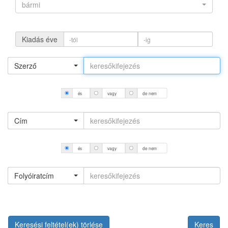
bármi
Kiadás éve
Szerző
és
vagy
de nem
Cím
és
vagy
de nem
Folyóiratcím
Keresési feltétel(ek) törlése