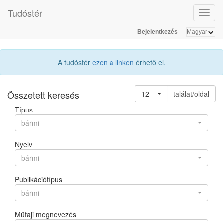
Tudóstér
Toggl
naviga
Bejelentkezés
A tudóstér
ezen a linken
érhető el.
Összetett keresés
12
találat/oldal
Típus
bármi
Nyelv
bármi
Publikációtípus
bármi
Műfaji megnevezés