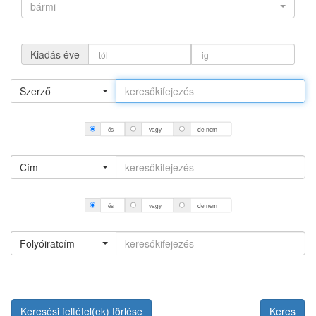
bármi
Kiadás éve
Szerző
és
vagy
de nem
Cím
és
vagy
de nem
Folyóiratcím
Keresési feltétel(ek) törlése