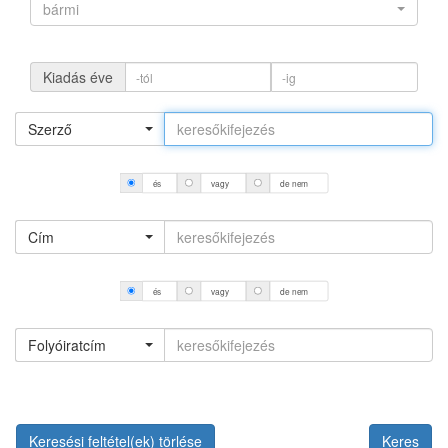
bármi
Kiadás éve
Szerző
és
vagy
de nem
Cím
és
vagy
de nem
Folyóiratcím
Keresési feltétel(ek) törlése