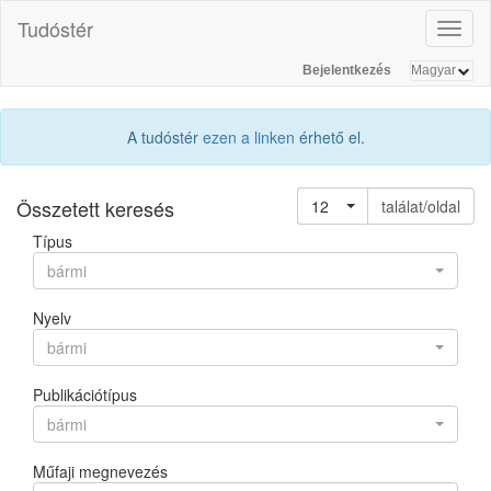
Tudóstér
Toggl
naviga
Bejelentkezés
A tudóstér
ezen a linken
érhető el.
Összetett keresés
12
találat/oldal
Típus
bármi
Nyelv
bármi
Publikációtípus
bármi
Műfaji megnevezés