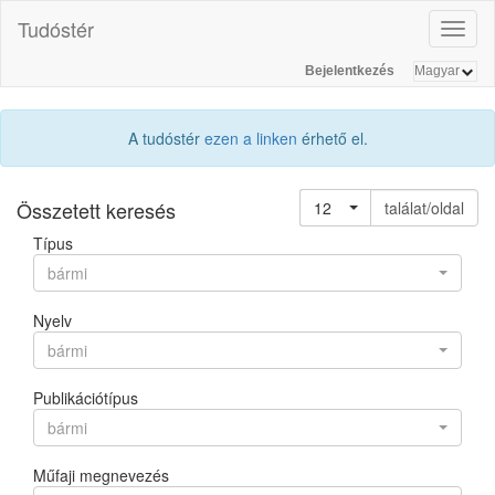
Tudóstér
Toggl
naviga
Bejelentkezés
A tudóstér
ezen a linken
érhető el.
Összetett keresés
12
találat/oldal
Típus
bármi
Nyelv
bármi
Publikációtípus
bármi
Műfaji megnevezés