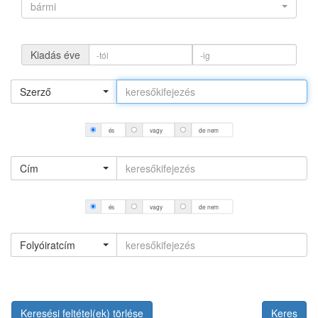
bármi
Kiadás éve
Szerző
és
vagy
de nem
Cím
és
vagy
de nem
Folyóiratcím
Keresési feltétel(ek) törlése