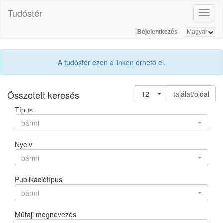
Tudóstér
Toggl
naviga
Bejelentkezés
A tudóstér
ezen a linken
érhető el.
Összetett keresés
12
találat/oldal
Típus
bármi
Nyelv
bármi
Publikációtípus
bármi
Műfaji megnevezés