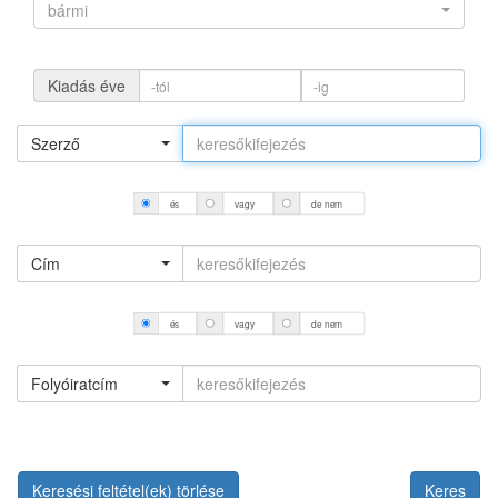
bármi
Kiadás éve
Szerző
és
vagy
de nem
Cím
és
vagy
de nem
Folyóiratcím
Keresési feltétel(ek) törlése