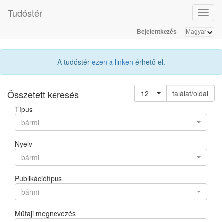
Tudóstér
Toggl
naviga
Bejelentkezés
A tudóstér
ezen a linken
érhető el.
Összetett keresés
12
találat/oldal
Típus
bármi
Nyelv
bármi
Publikációtípus
bármi
Műfaji megnevezés