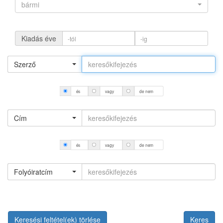
bármi
Kiadás éve
Szerző
és
vagy
de nem
Cím
és
vagy
de nem
Folyóiratcím
Keresési feltétel(ek) törlése