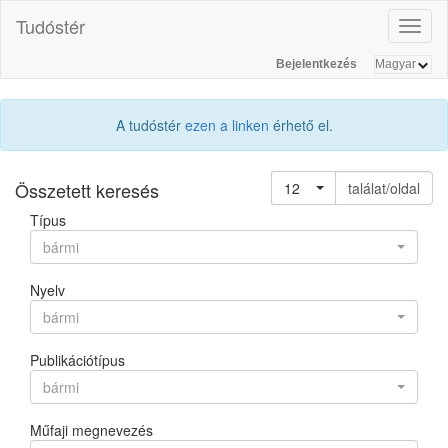
Tudóstér
Toggl
naviga
Bejelentkezés
A tudóstér
ezen a linken
érhető el.
Összetett keresés
12
találat/oldal
Típus
bármi
Nyelv
bármi
Publikációtípus
bármi
Műfaji megnevezés