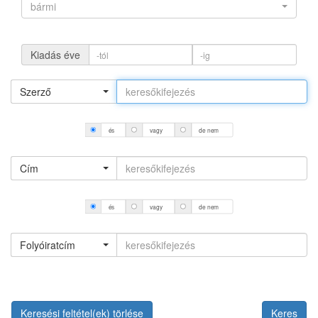
bármi
Kiadás éve
Szerző
és
vagy
de nem
Cím
és
vagy
de nem
Folyóiratcím
Keresési feltétel(ek) törlése