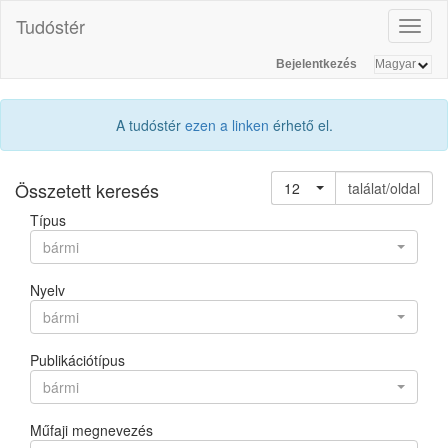
Tudóstér
Toggl
naviga
Bejelentkezés
A tudóstér
ezen a linken
érhető el.
Összetett keresés
12
találat/oldal
Típus
bármi
Nyelv
bármi
Publikációtípus
bármi
Műfaji megnevezés