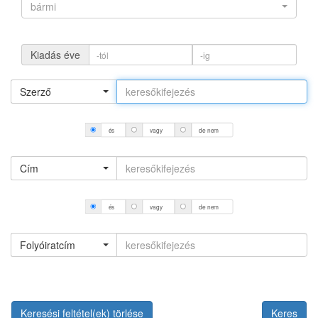
bármi
Kiadás éve
Szerző
és
vagy
de nem
Cím
és
vagy
de nem
Folyóiratcím
Keresési feltétel(ek) törlése