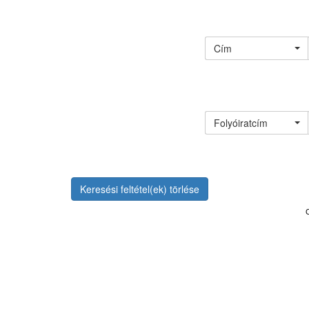
Cím
Folyóiratcím
Keresési feltétel(ek) törlése