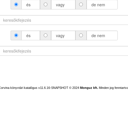
és
vagy
de nem
és
vagy
de nem
Corvina könyvtári katalógus v11.6.16-SNAPSHOT
© 2024
Monguz kft.
Minden jog fenntartva