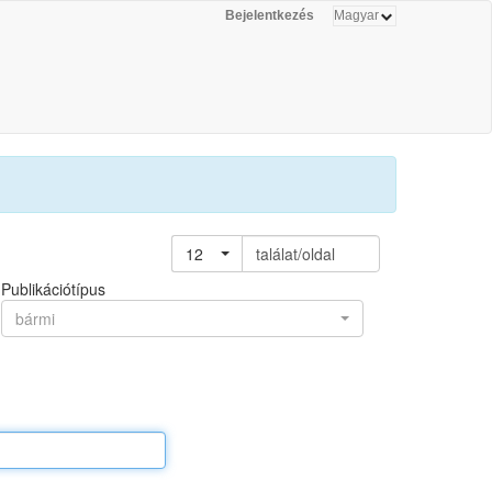
Bejelentkezés
12
találat/oldal
Publikációtípus
bármi