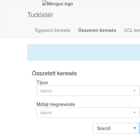
Tudóstér
Egyszerű keresés
Összetett keresés
CCL ke
Összetett keresés
Típus
bármi
Műfaji megnevezés
bármi
Szerző