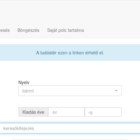
resés
Böngészés
Saját polc tartalma
A tudóstér
ezen a linken
érhető el.
Nyelv
bármi
Kiadás éve