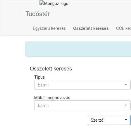
Tudóstér
Egyszerű keresés
Összetett keresés
CCL ke
Összetett keresés
Típus
bármi
Műfaji megnevezés
bármi
Szerző