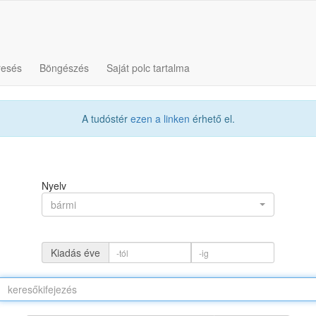
resés
Böngészés
Saját polc tartalma
A tudóstér
ezen a linken
érhető el.
Nyelv
bármi
Kiadás éve