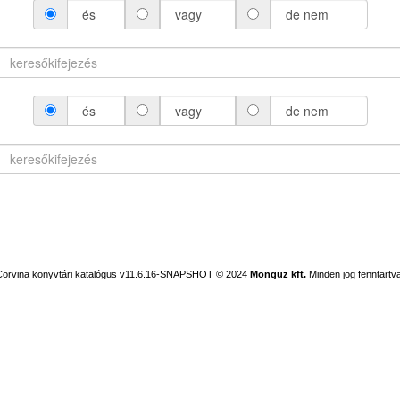
és
vagy
de nem
és
vagy
de nem
Corvina könyvtári katalógus v11.6.16-SNAPSHOT
© 2024
Monguz kft.
Minden jog fenntartva