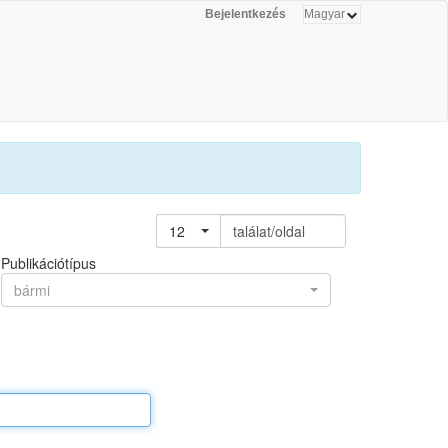
Bejelentkezés
12
találat/oldal
Publikációtípus
bármi