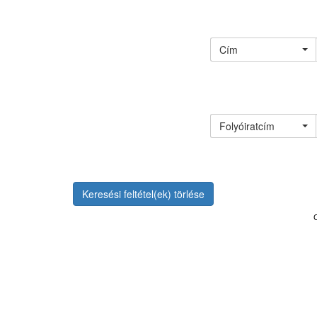
Cím
Folyóiratcím
Keresési feltétel(ek) törlése