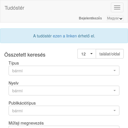
Tudóstér
Toggl
naviga
Bejelentkezés
A tudóstér
ezen a linken
érhető el.
Összetett keresés
12
találat/oldal
Típus
bármi
Nyelv
bármi
Publikációtípus
bármi
Műfaji megnevezés