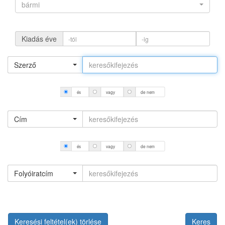
bármi
Kiadás éve
Szerző
és
vagy
de nem
Cím
és
vagy
de nem
Folyóiratcím
Keresési feltétel(ek) törlése