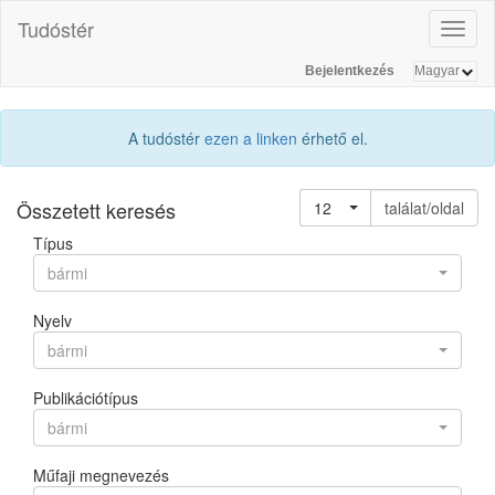
Tudóstér
Toggl
naviga
Bejelentkezés
A tudóstér
ezen a linken
érhető el.
Összetett keresés
12
találat/oldal
Típus
bármi
Nyelv
bármi
Publikációtípus
bármi
Műfaji megnevezés