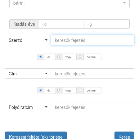
bármi
Kiadás éve
Szerző
és
vagy
de nem
Cím
és
vagy
de nem
Folyóiratcím
Keresési feltétel(ek) törlése