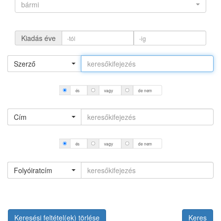
bármi
Kiadás éve
Szerző
és
vagy
de nem
Cím
és
vagy
de nem
Folyóiratcím
Keresési feltétel(ek) törlése