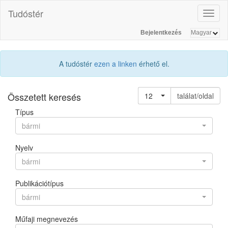
Tudóstér
Toggl
naviga
Bejelentkezés
A tudóstér
ezen a linken
érhető el.
Összetett keresés
12
találat/oldal
Típus
bármi
Nyelv
bármi
Publikációtípus
bármi
Műfaji megnevezés