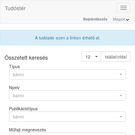
Tudóstér
Toggl
naviga
Bejelentkezés
A tudóstér
ezen a linken
érhető el.
Összetett keresés
12
találat/oldal
Típus
bármi
Nyelv
bármi
Publikációtípus
bármi
Műfaji megnevezés