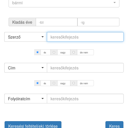
bármi
Kiadás éve
Szerző
és
vagy
de nem
Cím
és
vagy
de nem
Folyóiratcím
Keresési feltétel(ek) törlése