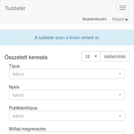
Tudóstér
Toggl
naviga
Bejelentkezés
A tudóstér
ezen a linken
érhető el.
Összetett keresés
12
találat/oldal
Típus
bármi
Nyelv
bármi
Publikációtípus
bármi
Műfaji megnevezés