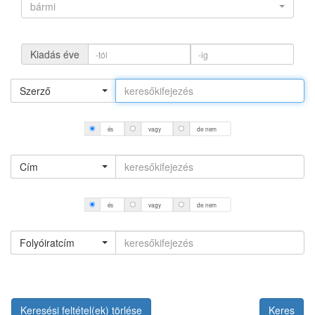
bármi
Kiadás éve
Szerző
és
vagy
de nem
Cím
és
vagy
de nem
Folyóiratcím
Keresési feltétel(ek) törlése