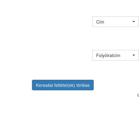
Cím
Folyóiratcím
Keresési feltétel(ek) törlése