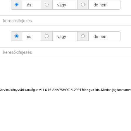
és
vagy
de nem
és
vagy
de nem
Corvina könyvtári katalógus v11.6.16-SNAPSHOT
© 2024
Monguz kft.
Minden jog fenntartva