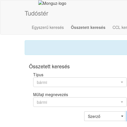
Tudóstér
Egyszerű keresés
Összetett keresés
CCL ke
Összetett keresés
Típus
bármi
Műfaji megnevezés
bármi
Szerző