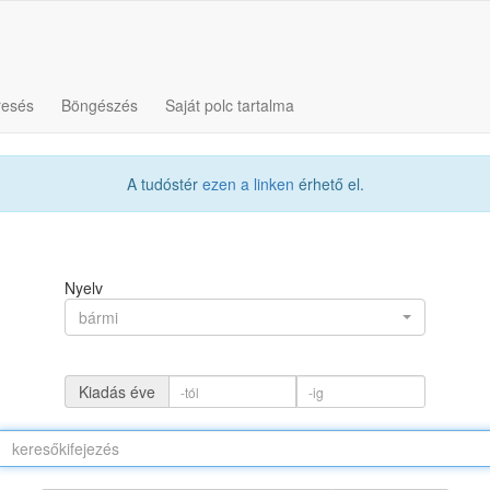
resés
Böngészés
Saját polc tartalma
A tudóstér
ezen a linken
érhető el.
Nyelv
bármi
Kiadás éve