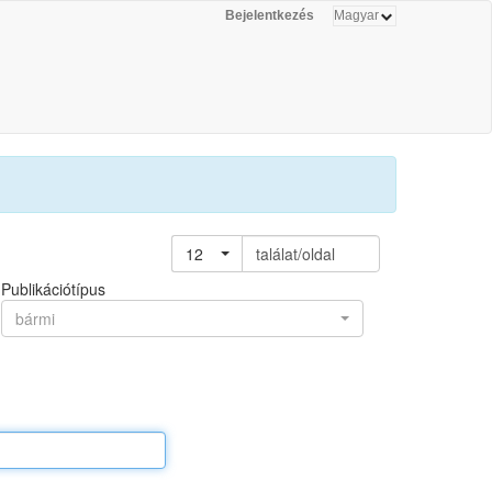
Bejelentkezés
12
találat/oldal
Publikációtípus
bármi