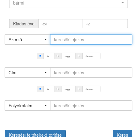
bármi
Kiadás éve
Szerző
és
vagy
de nem
Cím
és
vagy
de nem
Folyóiratcím
Keresési feltétel(ek) törlése