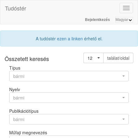
Tudóstér
Toggl
naviga
Bejelentkezés
A tudóstér
ezen a linken
érhető el.
Összetett keresés
12
találat/oldal
Típus
bármi
Nyelv
bármi
Publikációtípus
bármi
Műfaji megnevezés