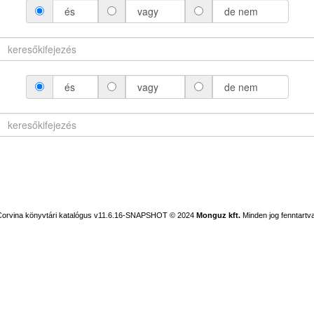
és
vagy
de nem
és
vagy
de nem
Corvina könyvtári katalógus v11.6.16-SNAPSHOT
© 2024
Monguz kft.
Minden jog fenntartva