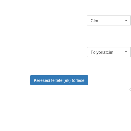
Cím
Folyóiratcím
Keresési feltétel(ek) törlése