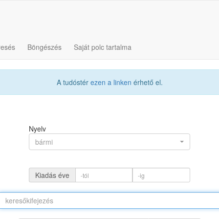
resés
Böngészés
Saját polc tartalma
A tudóstér
ezen a linken
érhető el.
Nyelv
bármi
Kiadás éve