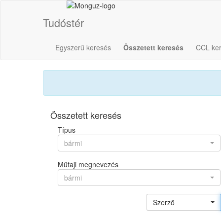
Tudóstér
Egyszerű keresés
Összetett keresés
CCL ke
Összetett keresés
Típus
bármi
Műfaji megnevezés
bármi
Szerző