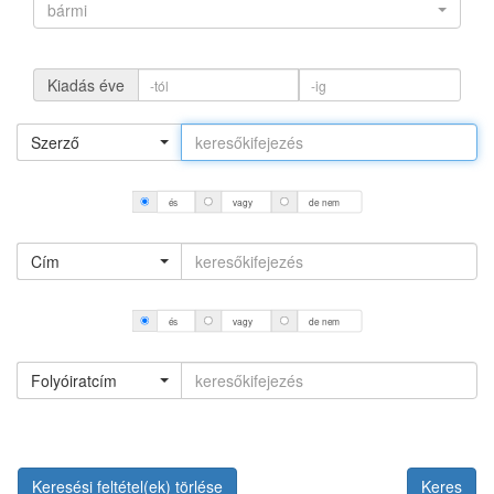
bármi
Kiadás éve
Szerző
és
vagy
de nem
Cím
és
vagy
de nem
Folyóiratcím
Keresési feltétel(ek) törlése