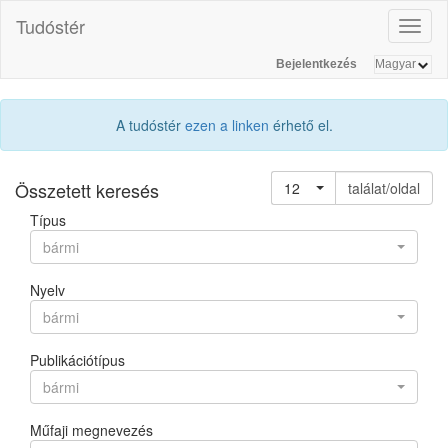
Tudóstér
Toggl
naviga
Bejelentkezés
A tudóstér
ezen a linken
érhető el.
Összetett keresés
12
találat/oldal
Típus
bármi
Nyelv
bármi
Publikációtípus
bármi
Műfaji megnevezés