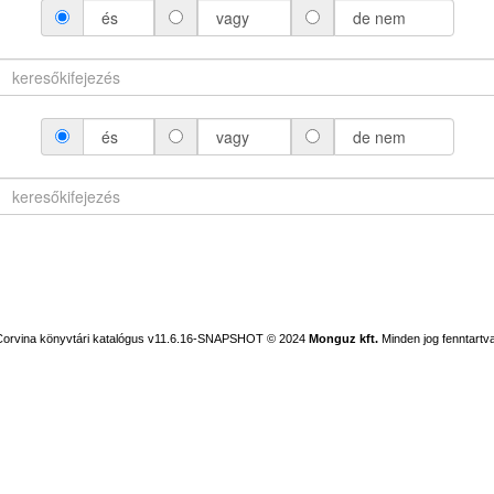
és
vagy
de nem
és
vagy
de nem
Corvina könyvtári katalógus v11.6.16-SNAPSHOT
© 2024
Monguz kft.
Minden jog fenntartva