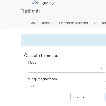
Tudóstér
Egyszerű keresés
Összetett keresés
CCL ke
Összetett keresés
Típus
bármi
Műfaji megnevezés
bármi
Szerző