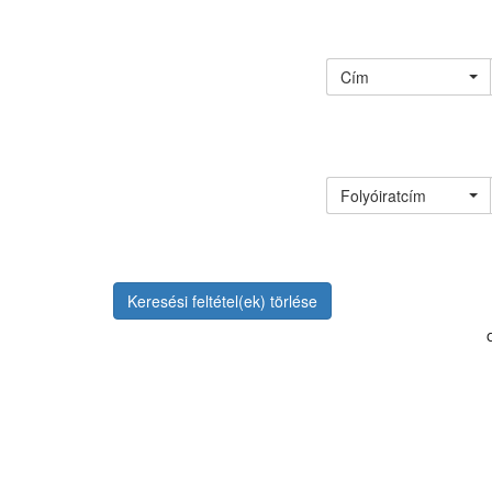
Cím
Folyóiratcím
Keresési feltétel(ek) törlése