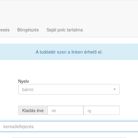
resés
Böngészés
Saját polc tartalma
A tudóstér
ezen a linken
érhető el.
Nyelv
bármi
Kiadás éve