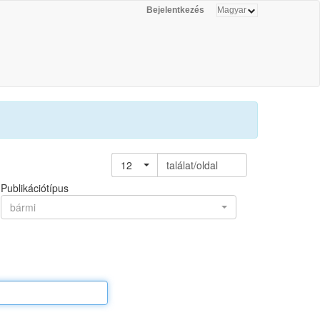
Bejelentkezés
12
találat/oldal
Publikációtípus
bármi