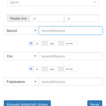
bármi
Kiadás éve
Szerző
és
vagy
de nem
Cím
és
vagy
de nem
Folyóiratcím
Keresési feltétel(ek) törlése