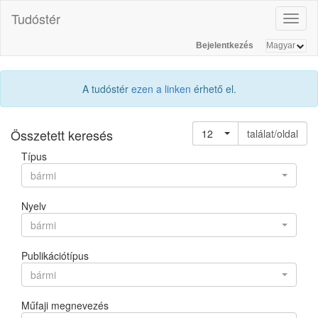
Tudóstér
Toggl
naviga
Bejelentkezés
A tudóstér
ezen a linken
érhető el.
Összetett keresés
12
találat/oldal
Típus
bármi
Nyelv
bármi
Publikációtípus
bármi
Műfaji megnevezés