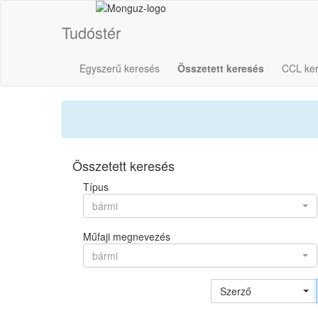
Tudóstér
Egyszerű keresés
Összetett keresés
CCL ke
Összetett keresés
Típus
bármi
Műfaji megnevezés
bármi
Szerző