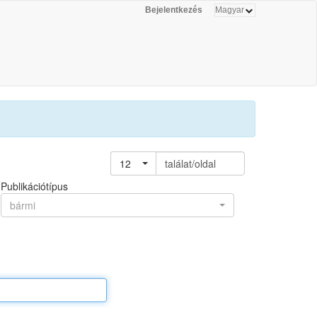
Bejelentkezés
12
találat/oldal
Publikációtípus
bármi