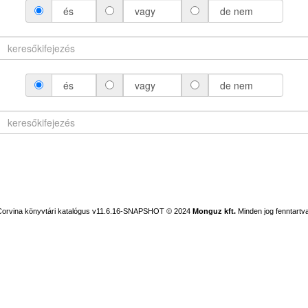
és
vagy
de nem
és
vagy
de nem
Corvina könyvtári katalógus v11.6.16-SNAPSHOT
© 2024
Monguz kft.
Minden jog fenntartva