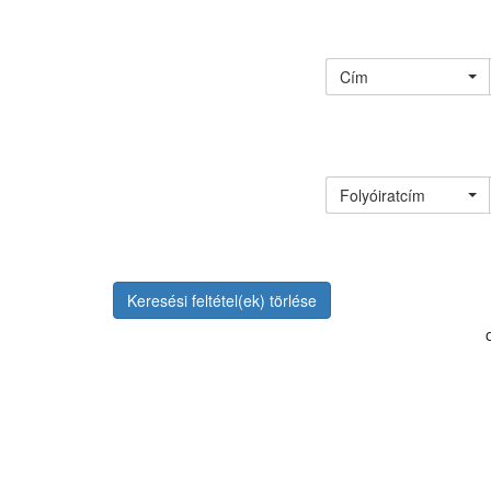
Cím
Folyóiratcím
Keresési feltétel(ek) törlése