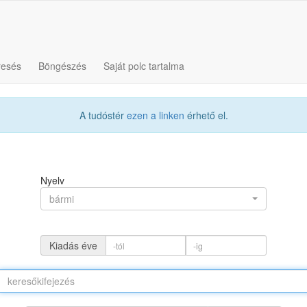
resés
Böngészés
Saját polc tartalma
A tudóstér
ezen a linken
érhető el.
Nyelv
bármi
Kiadás éve