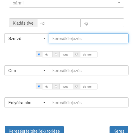
bármi
Kiadás éve
Szerző
és
vagy
de nem
Cím
és
vagy
de nem
Folyóiratcím
Keresési feltétel(ek) törlése