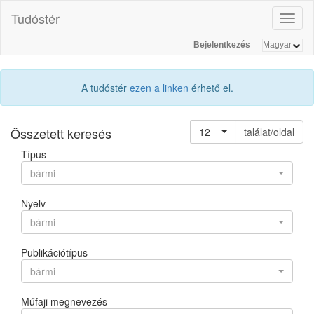
Tudóstér
Toggl
naviga
Bejelentkezés
A tudóstér
ezen a linken
érhető el.
Összetett keresés
12
találat/oldal
Típus
bármi
Nyelv
bármi
Publikációtípus
bármi
Műfaji megnevezés