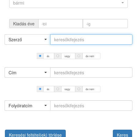
bármi
Kiadás éve
Szerző
és
vagy
de nem
Cím
és
vagy
de nem
Folyóiratcím
Keresési feltétel(ek) törlése