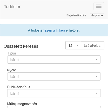
Tudóstér
Toggl
naviga
Bejelentkezés
A tudóstér
ezen a linken
érhető el.
Összetett keresés
12
találat/oldal
Típus
bármi
Nyelv
bármi
Publikációtípus
bármi
Műfaji megnevezés