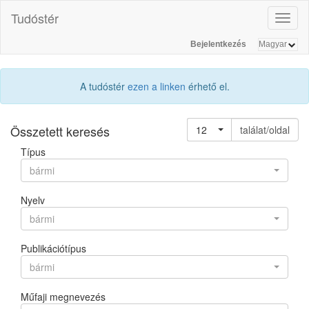
Tudóstér
Toggl
naviga
Bejelentkezés
A tudóstér
ezen a linken
érhető el.
Összetett keresés
12
találat/oldal
Típus
bármi
Nyelv
bármi
Publikációtípus
bármi
Műfaji megnevezés