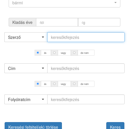
bármi
Kiadás éve
Szerző
és
vagy
de nem
Cím
és
vagy
de nem
Folyóiratcím
Keresési feltétel(ek) törlése