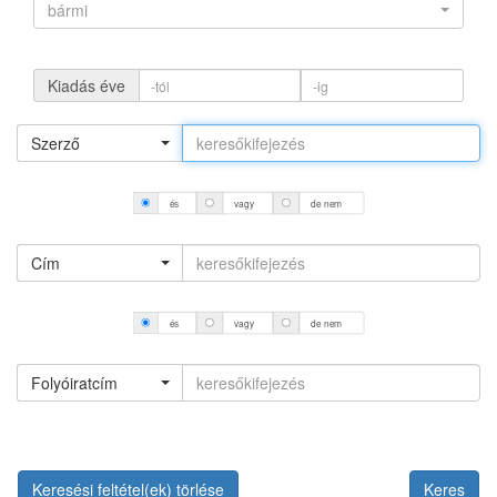
bármi
Kiadás éve
Szerző
és
vagy
de nem
Cím
és
vagy
de nem
Folyóiratcím
Keresési feltétel(ek) törlése