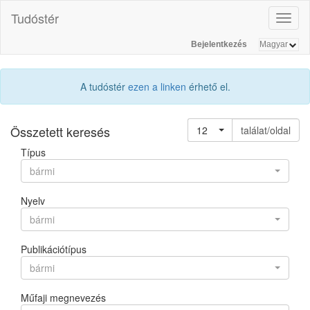
Tudóstér
Toggl
naviga
Bejelentkezés
A tudóstér
ezen a linken
érhető el.
Összetett keresés
12
találat/oldal
Típus
bármi
Nyelv
bármi
Publikációtípus
bármi
Műfaji megnevezés