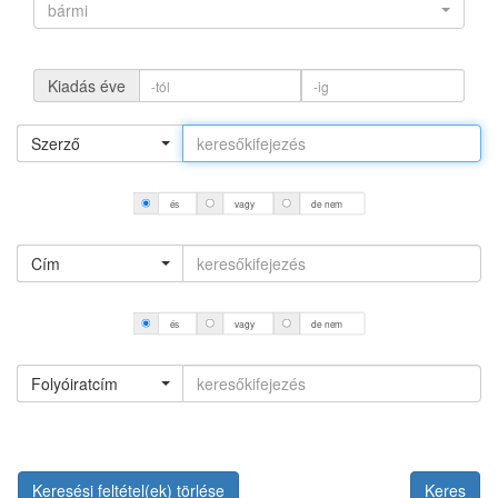
bármi
Kiadás éve
Szerző
és
vagy
de nem
Cím
és
vagy
de nem
Folyóiratcím
Keresési feltétel(ek) törlése