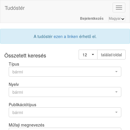
Tudóstér
Toggl
naviga
Bejelentkezés
A tudóstér
ezen a linken
érhető el.
Összetett keresés
12
találat/oldal
Típus
bármi
Nyelv
bármi
Publikációtípus
bármi
Műfaji megnevezés