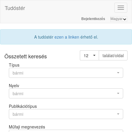
Tudóstér
Toggl
naviga
Bejelentkezés
A tudóstér
ezen a linken
érhető el.
Összetett keresés
12
találat/oldal
Típus
bármi
Nyelv
bármi
Publikációtípus
bármi
Műfaji megnevezés