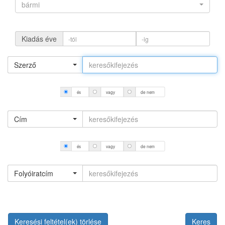
bármi
Kiadás éve
Szerző
és
vagy
de nem
Cím
és
vagy
de nem
Folyóiratcím
Keresési feltétel(ek) törlése