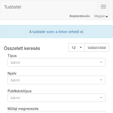
Tudóstér
Toggl
naviga
Bejelentkezés
A tudóstér
ezen a linken
érhető el.
Összetett keresés
12
találat/oldal
Típus
bármi
Nyelv
bármi
Publikációtípus
bármi
Műfaji megnevezés