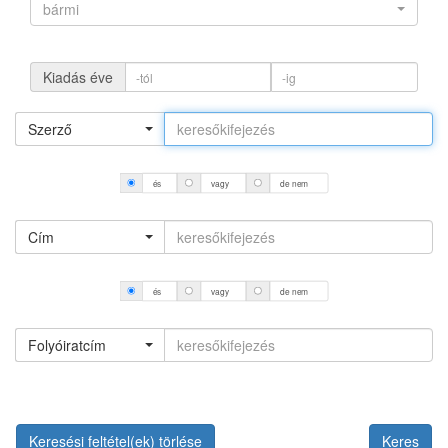
bármi
Kiadás éve
Szerző
és
vagy
de nem
Cím
és
vagy
de nem
Folyóiratcím
Keresési feltétel(ek) törlése