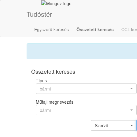
Tudóstér
Egyszerű keresés
Összetett keresés
CCL ke
Összetett keresés
Típus
bármi
Műfaji megnevezés
bármi
Szerző