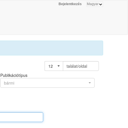
Bejelentkezés
12
találat/oldal
Publikációtípus
bármi