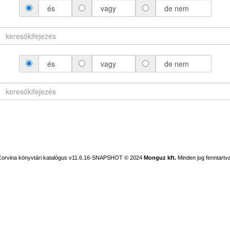
és
vagy
de nem
és
vagy
de nem
Corvina könyvtári katalógus v11.6.16-SNAPSHOT
© 2024
Monguz kft.
Minden jog fenntartva