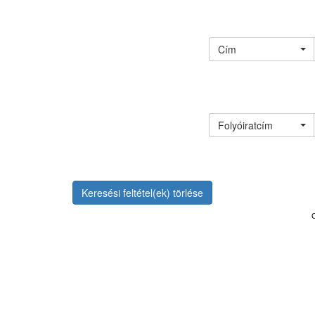
Cím
Folyóiratcím
Keresési feltétel(ek) törlése