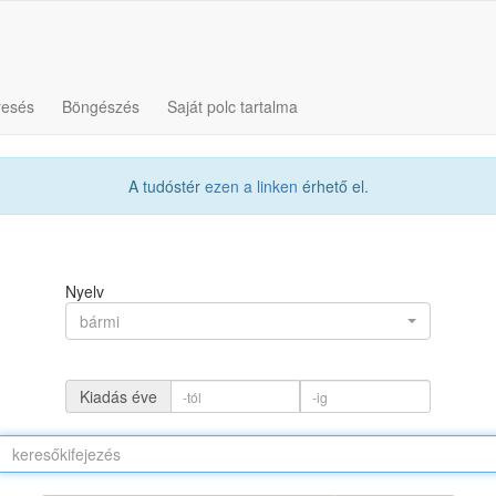
resés
Böngészés
Saját polc tartalma
A tudóstér
ezen a linken
érhető el.
Nyelv
bármi
Kiadás éve