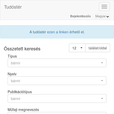
Tudóstér
Toggl
naviga
Bejelentkezés
A tudóstér
ezen a linken
érhető el.
Összetett keresés
12
találat/oldal
Típus
bármi
Nyelv
bármi
Publikációtípus
bármi
Műfaji megnevezés