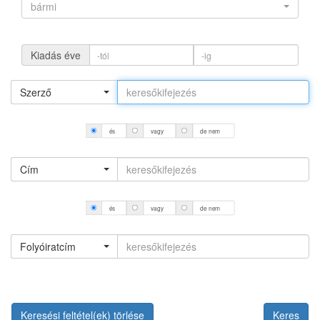
bármi
Kiadás éve
Szerző
és
vagy
de nem
Cím
és
vagy
de nem
Folyóiratcím
Keresési feltétel(ek) törlése