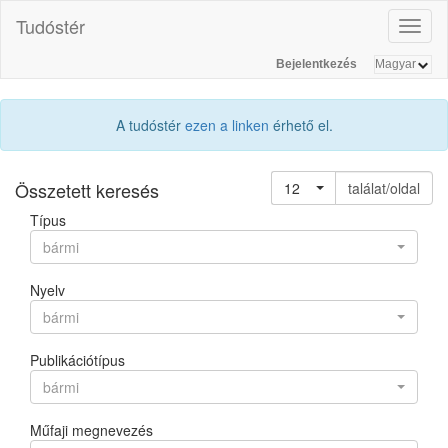
Tudóstér
Toggl
naviga
Bejelentkezés
A tudóstér
ezen a linken
érhető el.
Összetett keresés
12
találat/oldal
Típus
bármi
Nyelv
bármi
Publikációtípus
bármi
Műfaji megnevezés