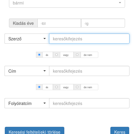
bármi
Kiadás éve
Szerző
és
vagy
de nem
Cím
és
vagy
de nem
Folyóiratcím
Keresési feltétel(ek) törlése