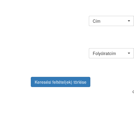
Cím
Folyóiratcím
Keresési feltétel(ek) törlése