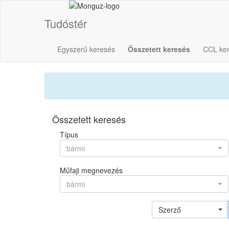
Tudóstér
Egyszerű keresés
Összetett keresés
CCL ke
Összetett keresés
Típus
bármi
Műfaji megnevezés
bármi
Szerző