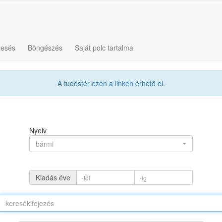
resés
Böngészés
Saját polc tartalma
A tudóstér
ezen a linken
érhető el.
Nyelv
bármi
Kiadás éve