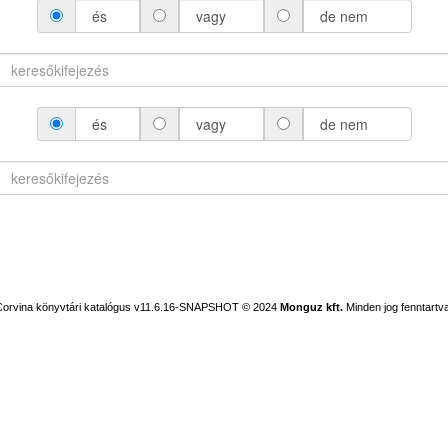
és
vagy
de nem
és
vagy
de nem
Corvina könyvtári katalógus v11.6.16-SNAPSHOT
© 2024
Monguz kft.
Minden jog fenntartva