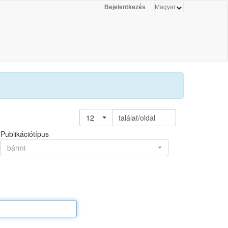
Bejelentkezés
12
találat/oldal
Publikációtípus
bármi